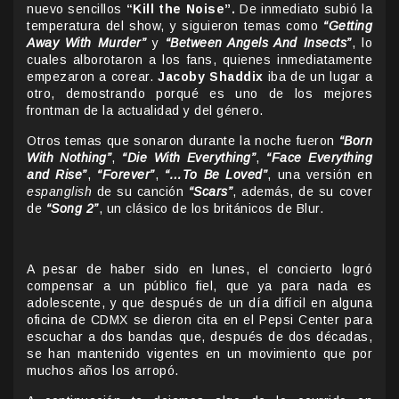
nuevo sencillos
“Kill the Noise”.
De inmediato subió la
temperatura del show, y siguieron temas como
“Getting
Away With Murder”
y
“Between Angels And Insects”
, lo
cuales alborotaron a los fans, quienes inmediatamente
empezaron a corear.
Jacoby Shaddix
iba de un lugar a
otro, demostrando porqué es uno de los mejores
frontman de la actualidad y del género.
Otros temas que sonaron durante la noche fueron
“Born
With Nothing”
,
“Die With Everything”
,
“Face Everything
and Rise”
,
“Forever”
,
“…To Be Loved”
, una versión en
espanglish
de su canción
“Scars”
, además, de su cover
de
“Song 2”
, un clásico de los británicos de Blur.
A pesar de haber sido en lunes, el concierto logró
compensar a un público fiel, que ya para nada es
adolescente, y que después de un día difícil en alguna
oficina de CDMX se dieron cita en el Pepsi Center para
escuchar a dos bandas que, después de dos décadas,
se han mantenido vigentes en un movimiento que por
muchos años los arropó.