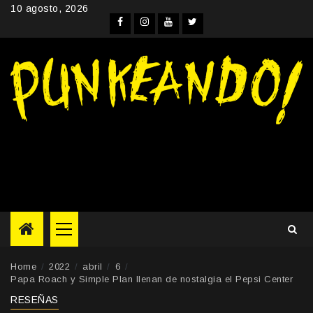
Skip
10 agosto, 2026
to
Facebook
Instagram
YouTube
Twitter
content
Primary
Menu
Home
2022
abril
6
Papa Roach y Simple Plan llenan de nostalgia el Pepsi Center
RESEÑAS