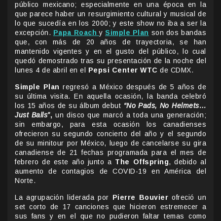
público mexicano; especialmente en una época en la
que parece haber un resurgimiento cultural y musical de
lo que sucedía en los 2000; y este show no iba a ser la
excepción.
Papa Roach
y
Simple Plan
son dos bandas
que, con más de 20 años de trayectoria, se han
mantenido vigentes y en el gusto del público, lo cual
quedó demostrado tras su presentación de la noche del
lunes 4 de abril en el
Pepsi Center WTC
de CDMX.
Simple Plan
regresó a México después de 5 años de
su última visita. En aquella ocasión, la banda celebró
los 15 años de su álbum debut
“No Pads, No Helmets…
Just Balls”
,
un disco que marcó a toda una generación;
sin embargo, para esta ocasión los canadienses
ofrecieron su segundo concierto del año y el segundo
de su minitour por México, luego de cancelarse su gira
canadiense de 21 fechas programada para el mes de
febrero de este año junto a
The Offspring
, debido al
aumento de contagios de COVID-19 en América del
Norte.
La agrupación liderada por
Pierre Bouvier
ofreció un
set corto de 17 canciones que hicieron estremecer a
sus fans y en el que no pudieron faltar temas como