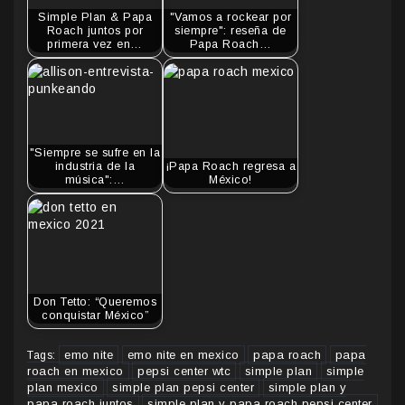
Simple Plan & Papa
"Vamos a rockear por
Roach juntos por
siempre": reseña de
primera vez en…
Papa Roach…
"Siempre se sufre en la
industria de la
¡Papa Roach regresa a
música":…
México!
Don Tetto: “Queremos
conquistar México”
emo nite
emo nite en mexico
papa roach
papa
Tags:
roach en mexico
pepsi center wtc
simple plan
simple
plan mexico
simple plan pepsi center
simple plan y
papa roach juntos
simple plan y papa roach pepsi center