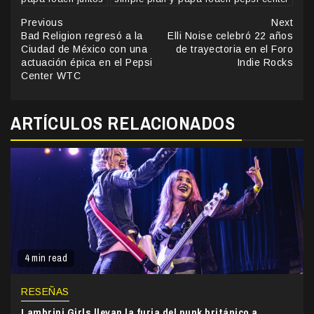
Continue
Previous
Next
Bad Religion regresó a la
Elli Noise celebró 22 años
Reading
Ciudad de México con una
de trayectoria en el Foro
actuación épica en el Pepsi
Indie Rocks
Center WTC
ARTÍCULOS RELACIONADOS
4 min read
RESEÑAS
Lambrini Girls llevan la furia del punk británico a