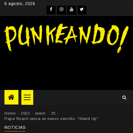
Skip
6 agosto, 2026
to
Facebook
Instagram
YouTube
Twitter
content
Primary
Menu
Home
2022
enero
25
Papa Roach lanza un nuevo sencillo, “Stand Up”
NOTICIAS