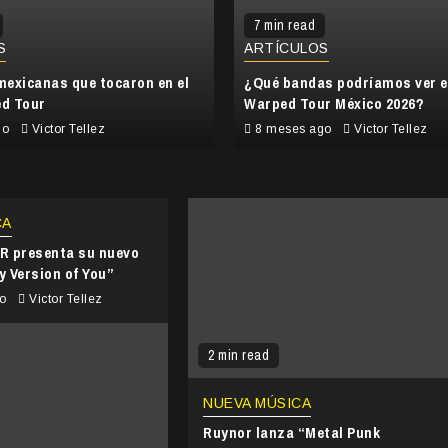
7 min read
S
ARTÍCULOS
mexicanas que tocaron en el
¿Qué bandas podríamos ver e
d Tour
Warped Tour México 2026?
go
Victor Tellez
8 meses ago
Victor Tellez
CA
 presenta su nuevo
y Version of You”
go
Victor Tellez
2 min read
NUEVA MÚSICA
Ruynor lanza “Metal Punk