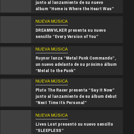
junto al lanzamiento de su nuevo
álbum “Home is Where the Heart Was”
NUEVA MÚSICA
DREAMWVLKER presenta su nuevo
sencillo “Every Version of You”
NUEVA MÚSICA
Ruynor lanza “Metal Punk Commando”,
un nuevo adelanto de su próximo álbum
“Metal to the Punk”
2 min read
NUEVA MÚSICA
NOTICIAS
Pluto The Racer presenta “Say It Now”
Plain White T’s estrena nueva versión
junto al lanzamiento de su álbum debut
“Next Time It`s Personal”
a LØLØ
NUEVA MÚSICA
3 días ago
Victor Tellez
Lives Lost presentó su nuevo sencillo
“SLEEPLESS”