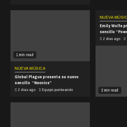
NUEVA MÚSI
Emily Wolfe p
sencillo “Pow
2 días ago
1 min read
NUEVA MÚSICA
Global Plague presenta su nuevo
sencillo “Neonics”
2 min read
2 días ago
Equipo punkeando