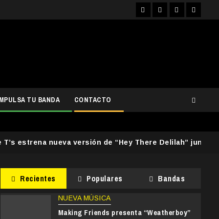
Facebook
Instagram
YouTube
Twitter
IMPULSA TU BANDA
CONTACTO
e T’s estrena nueva versión de “Hey There Delilah” junto 
Recientes
Populares
Bandas
NUEVA MÚSICA
Making Friends presenta “Weatherboy”