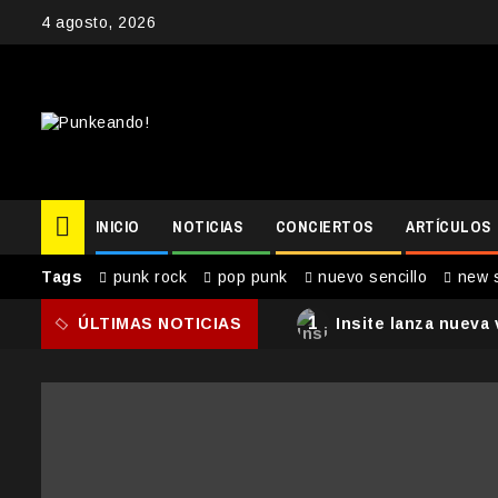
Skip
4 agosto, 2026
to
content
INICIO
NOTICIAS
CONCIERTOS
ARTÍCULOS
Tags
punk rock
pop punk
nuevo sencillo
new s
1
ÚLTIMAS NOTICIAS
Insite lanza nueva