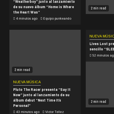
“Weatherboy” junto al lanzamiento
de su nuevo álbum “Home is Where
2 min read
the Heart Was”
4 minutos ago
Equipo punkeando
NUEVA MÚSI
Lives Lost pr
sencillo “SL
52 minutos a
2 min read
NUEVA MÚSICA
Pluto The Racer presenta “Say It
Now” junto al lanzamiento de su
álbum debut “Next Time It`s
2 min read
Personal”
43 minutos ago
Victor Tellez