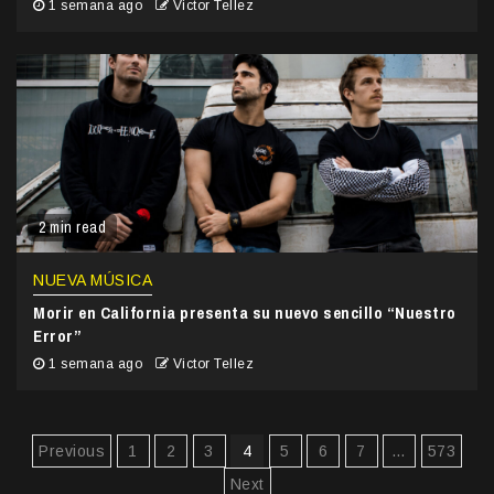
1 semana ago
Victor Tellez
2 min read
NUEVA MÚSICA
Morir en California presenta su nuevo sencillo “Nuestro
Error”
1 semana ago
Victor Tellez
Paginación
Previous
1
2
3
4
5
6
7
…
573
de
Next