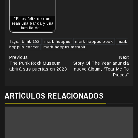
"Estoy feliz de que
sean una banda y una
familia de…
blink 182
mark hoppus
mark hoppus book
mark
Tags:
hoppus cancer
mark hoppus memoir
Continue
Previous
Next
The Punk Rock Museum
Story Of The Year anuncia
Reading
abrirá sus puertas en 2023
nuevo álbum, “Tear Me To
Pieces”
ARTÍCULOS RELACIONADOS