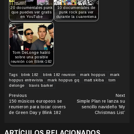
20 documentales punk
10 documentales de
que puedes ver gratis
punk rock para ver
en YouTube
durante la cuarentena
Tom DeLonge habló
sobre una posible
reunión con Blink-182
blink 182
blink 182 reunion
mark hoppus
mark
Tags:
hoppus entrevista
mark hoppus gq
matt skiba
tom
delonge
travis barker
Continue
Previous
Next
150 músicos europeos se
Simple Plan re lanza su
Reading
reunieron para tocar covers
sencillo navideño ‘My
de Green Day y Blink 182
Christmas List’
ARTÍCULOS RELACIONADOS