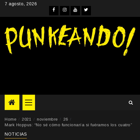
Skip
7 agosto, 2026
to
Facebook
Instagram
YouTube
Twitter
content
Primary
Menu
Home
2021
noviembre
26
Mark Hoppus: “No sé cómo funcionaría si fuéramos los cuatro”
NOTICIAS