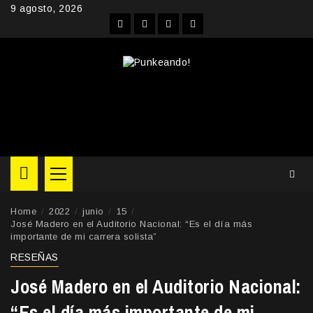
Skip
9 agosto, 2026
to
Facebook
Instagram
YouTube
Twitter
content
Primary
Menu
Home
2022
junio
15
José Madero en el Auditorio Nacional: “Es el día más
importante de mi carrera solista”
RESEÑAS
José Madero en el Auditorio Nacional:
“Es el día más importante de mi