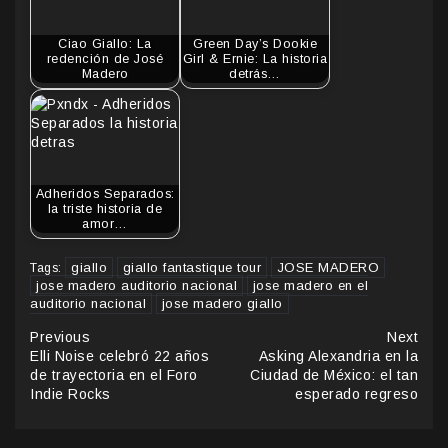
Ciao Giallo: La
Green Day’s Dookie
redención de José
Girl & Ernie: La historia
Madero
detrás…
Adheridos Separados:
la triste historia de
amor…
giallo
giallo fantastique tour
JOSE MADERO
Tags:
jose madero auditorio nacional
jose madero en el
auditorio nacional
jose madero giallo
Continue
Previous
Next
Elli Noise celebró 22 años
Asking Alexandria en la
Reading
de trayectoria en el Foro
Ciudad de México: el tan
Indie Rocks
esperado regreso