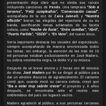
presentación deja claro que no olvida sus raíces
incluyendo canciones de
Pxndx
. Una temprana
“Solo a
terceros”, “Feliz cumpleaños”, “Conversación casual”
,
acompañada de la voz de
Zaira Jabnell
, y
“Nuestra
aflicción”
fueron las elegidas del repertorio de su ex
banda, sacrificando temas aclamados de su faceta
solista, como
“Noche de lluvia”, “Entre comillas”, “Abril”,
“Puerto Partida”, “SSDD”
o
“En Vano”
, del nuevo disco.
Sería importante destacar los visuales del espectáculo,
siempre acompañando de manera sincronizada todos
los temas; sin embargo, la atención de las más de 10
mil personas estaban exclusivamente en José Madero,
su sobria vestimenta negra, la doble V y su música.
Después de un breve
encore
y 2 horas con 40 minutos
de show,
José Madero
por fin se dirigió al público para
dar un emotivo discurso de agradecimiento. El cantante
contó que, cuando inició su carrera solista, creyó que
“iba a estar muy cabrón crecer”
el proyecto y, 6 años
después, se encontraba ante el recinto más
emblemático del país sin lugares vacíos.
Madero agradeció al público, a sus personas cercanas