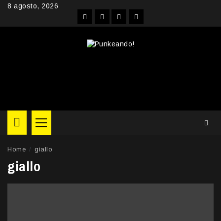
Skip
8 agosto, 2026
to
Facebook
Instagram
YouTube
Twitter
content
Primary
Menu
Home
giallo
giallo