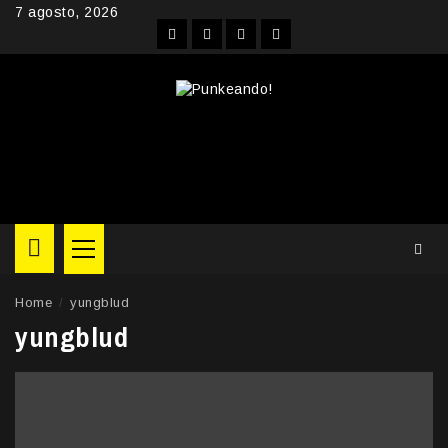
Skip
7 agosto, 2026
to
Facebook
Instagram
YouTube
Twitter
content
Primary
Menu
Home
yungblud
yungblud