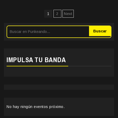
Paginación
1
2
Next
de
entradas
Buscar
IMPULSA TU BANDA
No hay ningún eventos próximo.