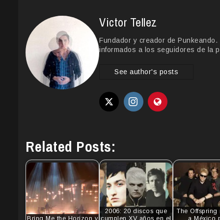
Victor Tellez
Fundador y creador de Punkeando. Le
informados a los seguidores de la p
See author's posts
Related Posts:
2006: 20 discos que
The Offspring
Bring Me the Horizon y
cumplen XV años en el
a México 