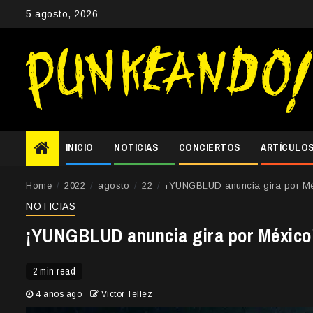
Skip
5 agosto, 2026
to
content
INICIO
NOTICIAS
CONCIERTOS
ARTÍCULO
Home
2022
agosto
22
¡YUNGBLUD anuncia gira por Mé
NOTICIAS
¡YUNGBLUD anuncia gira por México
2 min read
4 años ago
Victor Tellez