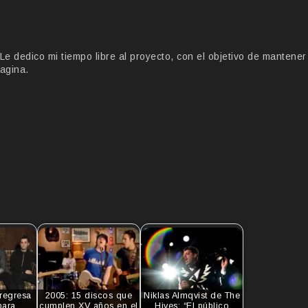
 dedico mi tiempo libre al proyecto, con el objetivo de mantener
agina.
 regresa
2005: 15 discos que
Niklas Almqvist de The
para
cumplen XV años en el
Hives: “El público