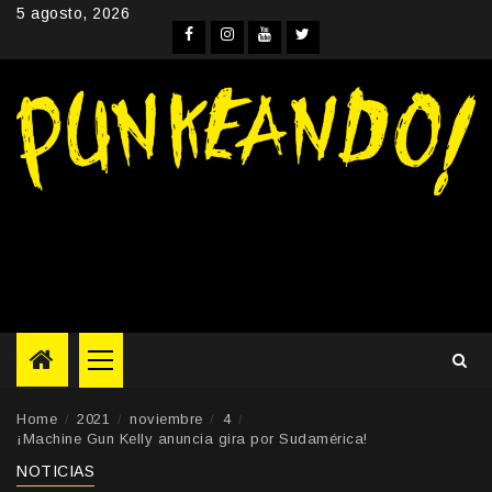
Skip
5 agosto, 2026
to
Facebook
Instagram
YouTube
Twitter
content
Primary
Menu
Home
2021
noviembre
4
¡Machine Gun Kelly anuncia gira por Sudamérica!
NOTICIAS