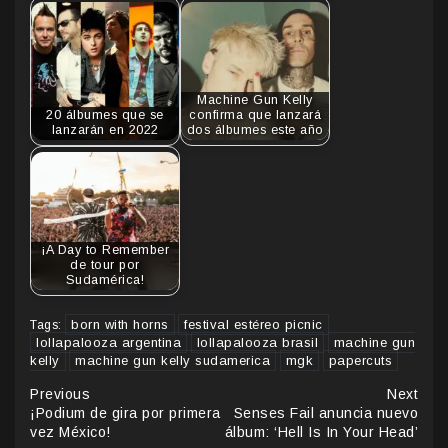
Machine Gun Kelly
20 álbumes que se
confirma que lanzará
lanzarán en 2022
dos álbumes este año
¡A Day to Remember
de tour por
Sudamérica!
born with horns
festival estéreo picnic
Tags:
lollapalooza argentina
lollapalooza brasil
machine gun
kelly
machine gun kelly sudamerica
mgk
papercuts
Continue
Previous
Next
¡Podium de gira por primera
Senses Fail anuncia nuevo
Reading
vez México!
álbum: ‘Hell Is In Your Head’