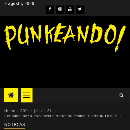
Skip
8 agosto, 2026
to
Facebook
Instagram
YouTube
Twitter
content
Primary
Menu
Home
2021
julio
21
Fat Mike lanza documental sobre su festival PUNK IN DRUBLIC
NOTICIAS