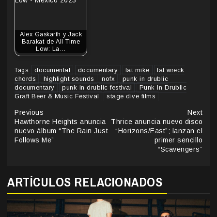
Alex Gaskarth y Jack
Barakat de All Time
Low: La…
documental
documentary
fat mike
fat wreck
Tags:
chords
highlight sounds
nofx
punk in drublic
documentary
punk in drublic festival
Punk In Drublic
Graft Beer & Music Festival
stage dive films
Continue
Previous
Next
Hawthorne Heights anuncia
Thrice anuncia nuevo disco
Reading
nuevo álbum “The Rain Just
“Horizons/East”; lanzan el
Follows Me”
primer sencillo
“Scavengers”
ARTÍCULOS RELACIONADOS