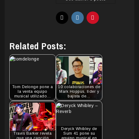
Related Posts:
Tom Delonge pone a
10 colaboraciones de
la venta equipo
Mark Hoppus, líder y
musical utilizado…
bajista de…
Deryck Whibley de
Travis Barker revela
Sum 41 pone su
que una canción
equipo musical en