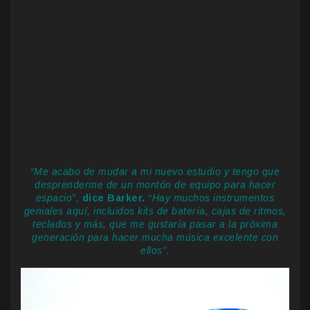
“Me acabo de mudar a mi nuevo estudio y tengo que
desprenderme de un montón de equipo para hacer
espacio”,
dice Barker.
“Hay muchos instrumentos
geniales aquí, incluidos kits de batería, cajas de ritmos,
teclados y más, que me gustaría pasar a la próxima
generación para hacer mucha música excelente con
ellos”.