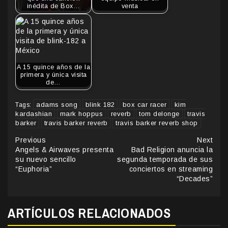
inédita de Box…
venta
A 15 quince años de la
primera y única visita
de…
adams song
blink 182
box car racer
kim
Tags:
kardashian
mark hoppus
reverb
tom delonge
travis
barker
travis barker reverb
travis barker reverb shop
Continue
Previous
Next
Angels & Airwaves presenta
Bad Religion anuncia la
Reading
su nuevo sencillo
segunda temporada de sus
“Euphoria”
conciertos en streaming
“Decades”
ARTÍCULOS RELACIONADOS