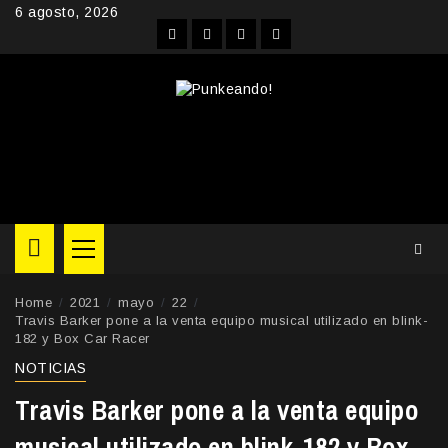
Skip
6 agosto, 2026
to
Facebook
Instagram
YouTube
Twitter
content
Primary
Menu
Home
2021
mayo
22
Travis Barker pone a la venta equipo musical utilizado en blink-
182 y Box Car Racer
NOTICIAS
Travis Barker pone a la venta equipo
musical utilizado en blink-182 y Box