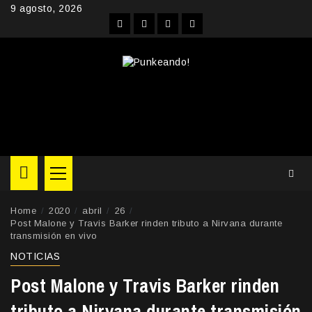
Skip
9 agosto, 2026
to
Facebook
Instagram
YouTube
Twitter
content
Primary
Menu
Home
2020
abril
26
Post Malone y Travis Barker rinden tributo a Nirvana durante
transmisión en vivo
NOTICIAS
Post Malone y Travis Barker rinden
tributo a Nirvana durante transmisión