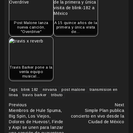
Post Malone lanza
A 15 quince años de la
nueva canción,
primera y única visita
"Overdrive"
de…
Travis Barker pone a la
venta equipo
musical…
blink 182
nirvana
post malone
transmision en
Tags:
linea
travis barker
tributo
Continue
Previous
Next
Miembros de Hule Spuma,
Simple Plan publica
Reading
Big Spin, Los Viejos,
concierto en vivo desde la
Dolores de Huevos!, Finde
Ciudad de México
y Axpi se unen para lanzar
una canción de cuarentena