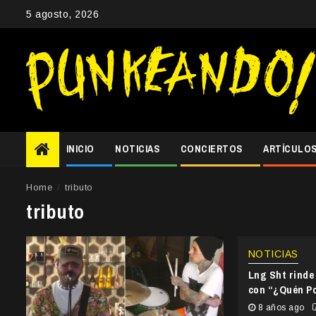
Skip
5 agosto, 2026
to
content
INICIO
NOTICIAS
CONCIERTOS
ARTÍCULO
Home
tributo
tributo
NOTICIAS
Lng Sht rinde
con “¿Quén 
8 años ago