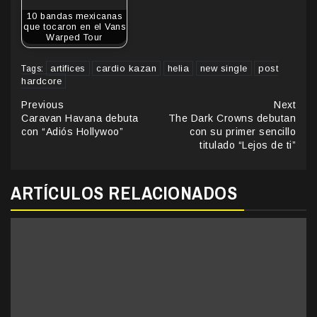
10 bandas mexicanas
que tocaron en el Vans
Warped Tour
artifices
cardio kazan
helia
new single
post
Tags:
hardcore
Continue
Previous
Next
Caravan Havana debuta
The Dark Crowns debutan
Reading
con “Adiós Hollywoo”
con su primer sencillo
titulado “Lejos de ti”
ARTÍCULOS RELACIONADOS