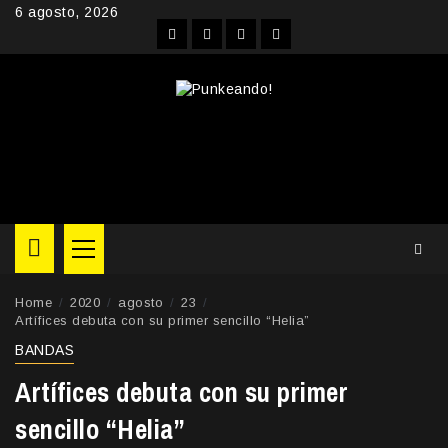
Skip
6 agosto, 2026
to
Facebook
Instagram
YouTube
Twitter
content
Primary
Menu
Home
2020
agosto
23
Artífices debuta con su primer sencillo “Helia”
BANDAS
Artífices debuta con su primer
sencillo “Helia”