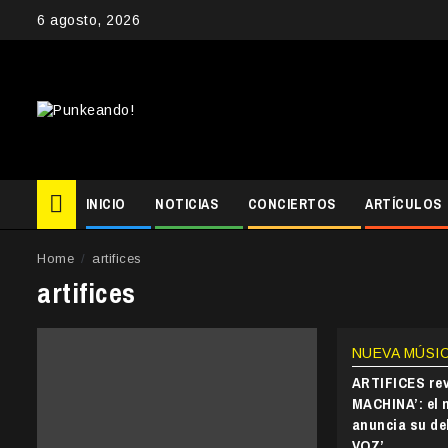
Skip
6 agosto, 2026
to
content
INICIO
NOTICIAS
CONCIERTOS
ARTÍCULOS
Home
artifices
artifices
NUEVA MÚSI
ARTIFICES rev
MACHINA’: el 
anuncia su d
VOZ’