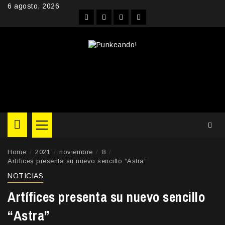
Skip
6 agosto, 2026
to
Facebook
Instagram
YouTube
Twitter
content
Primary
Menu
Home
2021
noviembre
8
Artífices presenta su nuevo sencillo “Astra”
NOTICIAS
Artífices presenta su nuevo sencillo
“Astra”