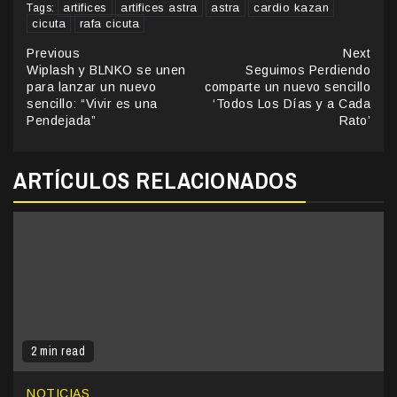
artifices
artifices astra
astra
cardio kazan
Tags:
cicuta
rafa cicuta
Continue
Previous
Next
Wiplash y BLNKO se unen
Seguimos Perdiendo
Reading
para lanzar un nuevo
comparte un nuevo sencillo
sencillo: “Vivir es una
‘Todos Los Días y a Cada
Pendejada”
Rato’
ARTÍCULOS RELACIONADOS
2 min read
NOTICIAS