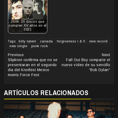
2006: 20 discos que
cumplen XV años en el
2021
billy talent
canada
forgiveness I & II
new record
Tags:
new single
punk rock
Continue
Previous
Next
Slipknot confirma que no se
Fall Out Boy comparte el
Reading
presentaran en el segundo
nuevo vídeo de su sencillo
dia del Knotfest Mexico
“Bob Dylan”
meets Force Fest
ARTÍCULOS RELACIONADOS