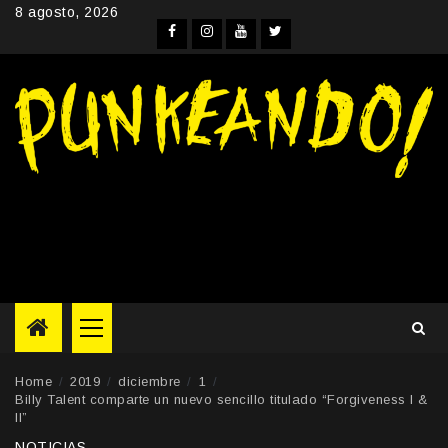
Skip
8 agosto, 2026
to
Facebook
Instagram
YouTube
Twitter
content
Primary
Menu
Home
2019
diciembre
1
Billy Talent comparte un nuevo sencillo titulado “Forgiveness I &
II”
NOTICIAS