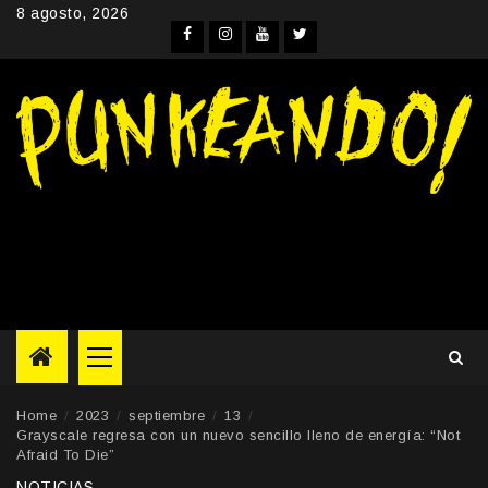
Skip
8 agosto, 2026
to
Facebook
Instagram
YouTube
Twitter
content
Primary
Menu
Home
2023
septiembre
13
Grayscale regresa con un nuevo sencillo lleno de energía: “Not
Afraid To Die”
NOTICIAS