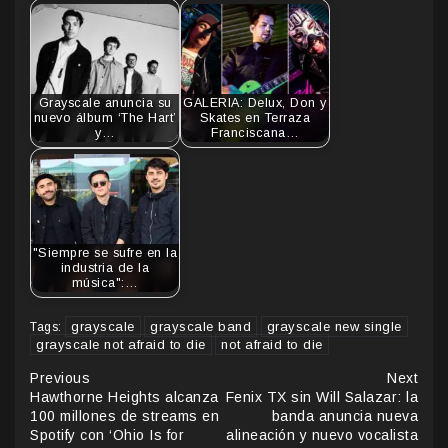
Grayscale anuncia su
GALERIA: Delux, Don y
nuevo álbum ‘The Hart’
Skates en Terraza
y…
Franciscana…
"Siempre se sufre en la
industria de la
música":…
grayscale
grayscale band
grayscale new single
Tags:
grayscale not afraid to die
not afraid to die
Continue
Previous
Next
Hawthorne Heights alcanza
Fenix TX sin Will Salazar: la
Reading
100 millones de streams en
banda anuncia nueva
Spotify con ‘Ohio Is for
alineación y nuevo vocalista