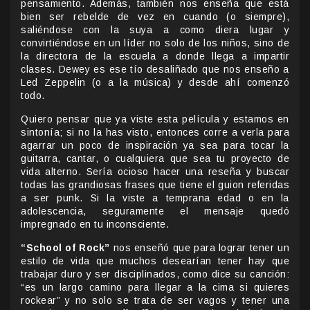
pensamiento. Además, también nos enseña que está
bien ser rebelde de vez en cuando (o siempre),
saliéndose con la suya a como diera lugar y
convirtiéndose en un líder no solo de los niños, sino de
la directora de la escuela a donde llega a impartir
clases. Dewey es ese tío desaliñado que nos enseño a
Led Zeppelin (o a la música) y desde ahí comenzó
todo.
Quiero pensar que ya viste esta película y estamos en
sintonía; si no la has visto, entonces corre a verla para
agarrar un poco de inspiración ya sea para tocar la
guitarra, cantar, o cualquiera que sea tu proyecto de
vida alterno. Sería ocioso hacer una reseña y buscar
todas las grandiosas frases que tiene el guion referidas
a ser punk. Si la viste a temprana edad o en la
adolescencia, seguramente el mensaje quedó
impregnado en tu inconsciente.
“School of Rock”
nos enseñó que para lograr tener un
estilo de vida que muchos desearían tener hay que
trabajar duro y ser disciplinados, como dice su canción:
“es un largo camino para llegar a la cima si quieres
rockear” y no solo se trata de ser vagos y tener una