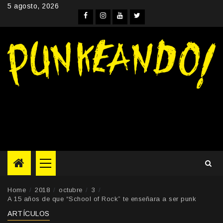
Skip
5 agosto, 2026
to
Facebook
Instagram
YouTube
Twitter
content
Primary
Menu
Home
2018
octubre
3
A 15 años de que “School of Rock” te enseñara a ser punk
ARTÍCULOS