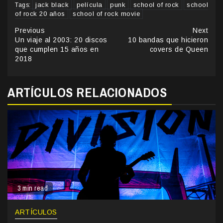
jack black
película
punk
school of rock
school
Tags:
of rock 20 años
school of rock movie
Continue
Previous
Next
Un viaje al 2003: 20 discos
10 bandas que hicieron
Reading
que cumplen 15 años en
covers de Queen
2018
ARTÍCULOS RELACIONADOS
3 min read
ARTÍCULOS