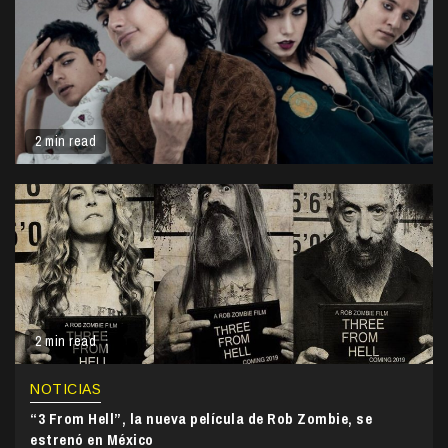
2 min read
2 min read
NOTICIAS
“3 From Hell”, la nueva película de Rob Zombie, se
estrenó en México