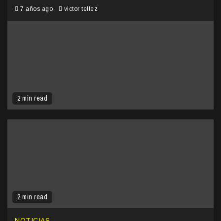
7 años ago
victor tellez
2 min read
2 min read
NOTICIAS