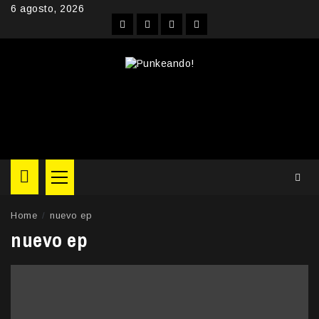
Skip
6 agosto, 2026
to
Facebook
Instagram
YouTube
Twitter
content
Primary
Menu
Home
nuevo ep
nuevo ep