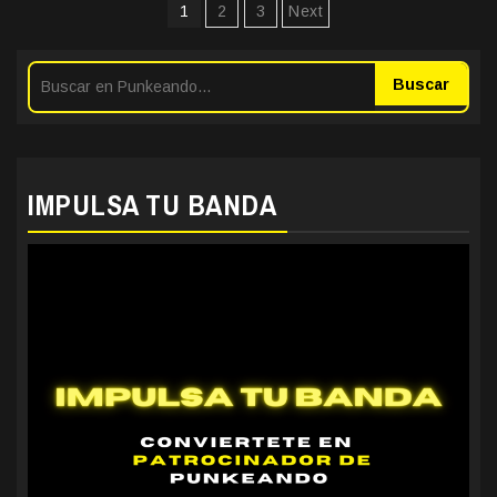
Paginación
1
2
3
Next
de
entradas
Buscar
IMPULSA TU BANDA