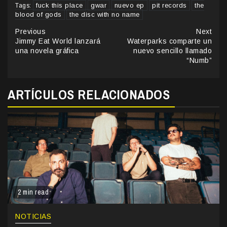
fuck this place
gwar
nuevo ep
pit records
the
Tags:
blood of gods
the disc with no name
Continue
Previous
Next
Jimmy Eat World lanzará
Waterparks comparte un
Reading
una novela gráfica
nuevo sencillo llamado
“Numb”
ARTÍCULOS RELACIONADOS
2 min read
NOTICIAS