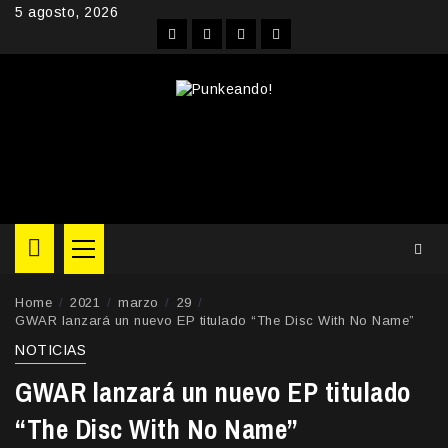
Skip
5 agosto, 2026
to
Facebook
Instagram
YouTube
Twitter
content
Primary
Menu
Home
2021
marzo
29
GWAR lanzará un nuevo EP titulado “The Disc With No Name”
NOTICIAS
GWAR lanzará un nuevo EP titulado
“The Disc With No Name”