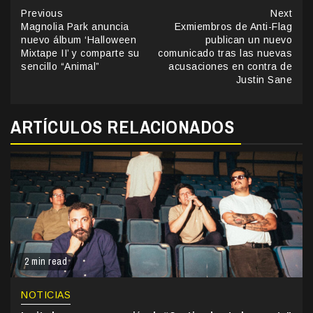
Continue
Previous
Next
Magnolia Park anuncia
Exmiembros de Anti-Flag
Reading
nuevo álbum ‘Halloween
publican un nuevo
Mixtape II’ y comparte su
comunicado tras las nuevas
sencillo “Animal”
acusaciones en contra de
Justin Sane
ARTÍCULOS RELACIONADOS
2 min read
NOTICIAS