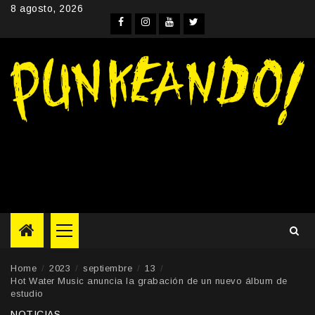
Skip
8 agosto, 2026
to
Facebook
Instagram
YouTube
Twitter
content
Primary
Menu
Home
2023
septiembre
13
Hot Water Music anuncia la grabación de un nuevo álbum de
estudio
NOTICIAS