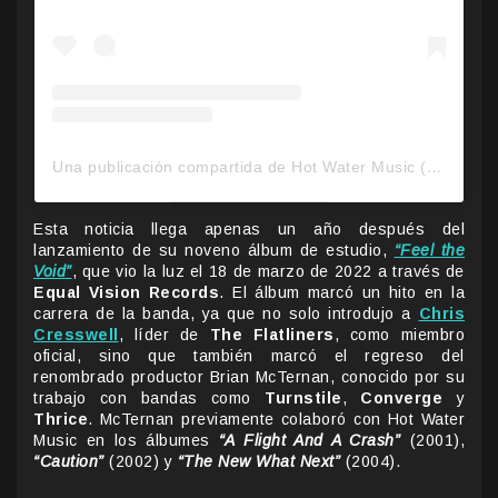
Una publicación compartida de Hot Water Music (@hotwatermusicofficial)
Esta noticia llega apenas un año después del
lanzamiento de su noveno álbum de estudio,
“Feel the
Void”
, que vio la luz el 18 de marzo de 2022 a través de
Equal Vision Records
. El álbum marcó un hito en la
carrera de la banda, ya que no solo introdujo a
Chris
Cresswell
, líder de
The Flatliners
, como miembro
oficial, sino que también marcó el regreso del
renombrado productor Brian McTernan, conocido por su
trabajo con bandas como
Turnstile
,
Converge
y
Thrice
. McTernan previamente colaboró con Hot Water
Music en los álbumes
“A Flight And A Crash”
(2001),
“Caution”
(2002) y
“The New What Next”
(2004).