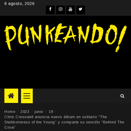
Skip
6 agosto, 2026
to
Facebook
Instagram
YouTube
Twitter
content
Primary
Menu
Home
2023
junio
19
Chris Cresswell anuncia nuevo álbum en solitario “The
Stubbornness of the Young” y comparte su sencillo “Behind The
Crow”