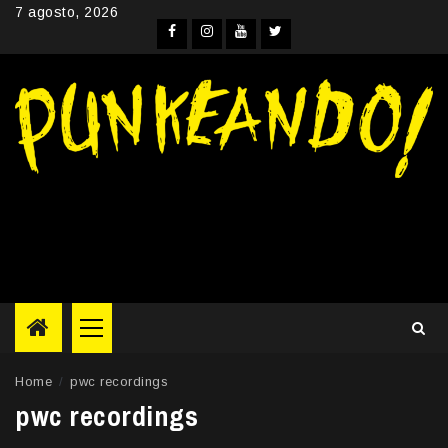
Skip
7 agosto, 2026
to
Facebook
Instagram
YouTube
Twitter
content
Primary
Menu
Home
pwc recordings
pwc recordings