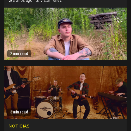
3 años ago
Victor Tellez
2 min read
3 min read
NOTICIAS