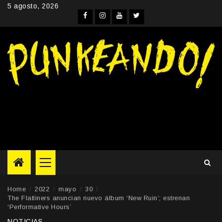
Skip
5 agosto, 2026
to
Facebook
Instagram
YouTube
Twitter
content
Primary
Menu
Home
2022
mayo
30
The Flatliners anuncian nuevo álbum ‘New Ruin’; estrenan
‘Performative Hours’
NOTICIAS