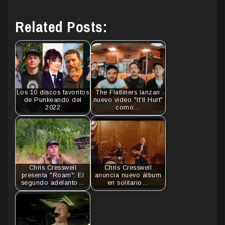
Related Posts:
Los 10 discos favoritos
The Flatliners lanzan
de Punkeando del
nuevo video "It'll Hurt"
2022
como…
Chris Cresswell
Chris Cresswell
presenta "Roam": El
anuncia nuevo álbum
segundo adelanto…
en solitario…