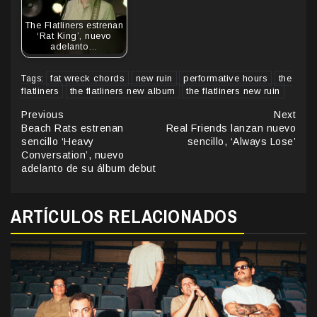
The Flatliners estrenan
‘Rat King’, nuevo
adelanto…
fat wreck chords
new ruin
performative hours
the
Tags:
flatliners
the flatliners new album
the flatliners new ruin
Continue
Previous
Next
Beach Rats estrenan
Real Friends lanzan nuevo
Reading
sencillo ‘Heavy
sencillo, ‘Always Lose’
Conversation’, nuevo
adelanto de su álbum debut
ARTÍCULOS RELACIONADOS