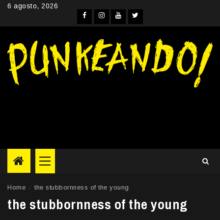
Skip
6 agosto, 2026
to
Facebook
Instagram
YouTube
Twitter
content
Primary
Menu
Home
the stubbornness of the young
the stubbornness of the young