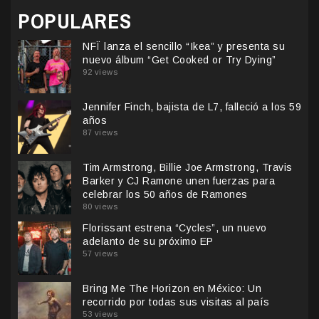
POPULARES
NFÏ lanza el sencillo “Ikea” y presenta su
nuevo álbum “Get Cooked or Try Dying”
92 views
Jennifer Finch, bajista de L7, falleció a los 59
años
87 views
Tim Armstrong, Billie Joe Armstrong, Travis
Barker y CJ Ramone unen fuerzas para
celebrar los 50 años de Ramones
80 views
Florissant estrena “Cycles”, un nuevo
adelanto de su próximo EP
57 views
Bring Me The Horizon en México: Un
recorrido por todas sus visitas al país
53 views