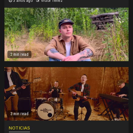
3 años ago
Victor Tellez
2 min read
3 min read
NOTICIAS