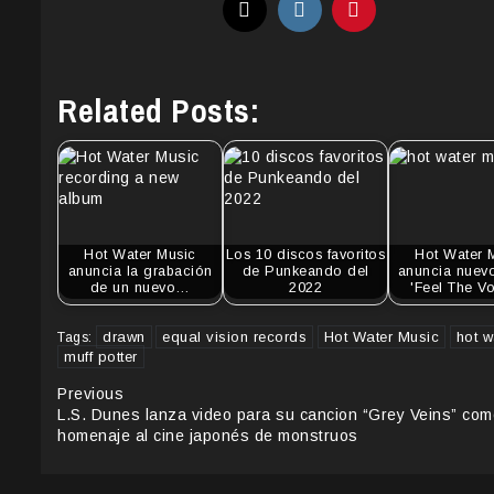
Related Posts:
Hot Water Music
Los 10 discos favoritos
Hot Water 
anuncia la grabación
de Punkeando del
anuncia nuev
de un nuevo…
2022
'Feel The V
drawn
equal vision records
Hot Water Music
hot w
Tags:
muff potter
Continue
Previous
L.S. Dunes lanza video para su cancion “Grey Veins” com
Reading
homenaje al cine japonés de monstruos