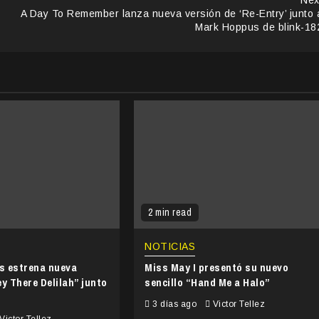
A Day To Remember lanza nueva versión de ‘Re-Entry’ junto 
Mark Hoppus de blink-18
2 min read
NOTICIAS
’s estrena nueva
Miss May I presentó su nuevo
y There Delilah” junto
sencillo “Hand Me a Halo”
3 días ago
Victor Tellez
Victor Tellez