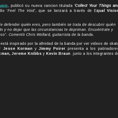
usic
, publicó su nueva cancion titulada
‘Collect Your Things an
udio
‘Feel The Void’
, que se lanzará a través de E
qual Visio
de defender quién eres, pero también se trata de descubrir quién
to y no dejar que las circunstancias te depriman. Encuéntrate y
eso”. Comentò Chris Wollard, guitarrista de la banda.
l está inspirado por la afinidad de la banda por ver videos de skat
or
Jesse Korman
y
Jimmy Poirer
presenta a los patinadore
uzman, Jereme Knibbs
y
Kevin Braun
junto a los integrantes d