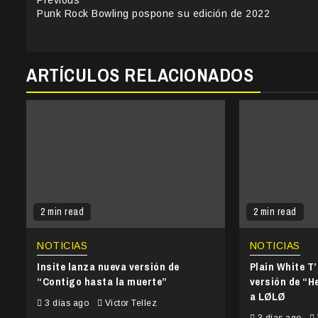
Continue
Punk Rock Bowling pospone su edición de 2022
Reading
ARTÍCULOS RELACIONADOS
2 min read
2 min read
NOTICIAS
NOTICIAS
Insite lanza nueva versión de
Plain White T
“Contigo hasta la muerte”
versión de “He
a LØLØ
3 días ago
Victor Tellez
3 días ago