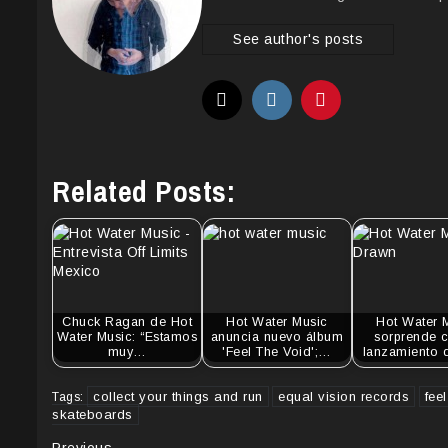
See author's posts
Related Posts:
Chuck Ragan de Hot
Hot Water Music
Hot Water 
Water Music: “Estamos
anuncia nuevo álbum
sorprende c
muy…
'Feel The Void';…
lanzamiento
collect your things and run
equal vision records
fee
Tags:
skateboards
Previous