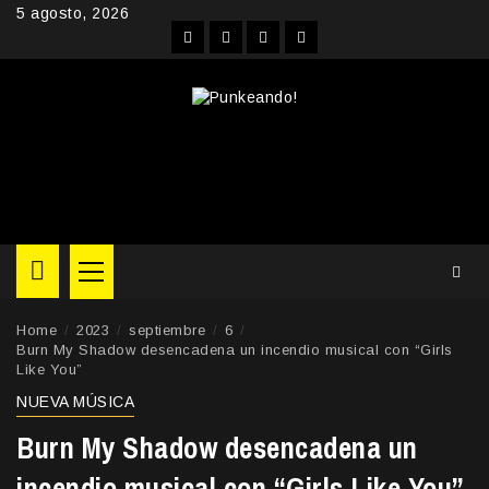
Skip
5 agosto, 2026
to
Facebook
Instagram
YouTube
Twitter
content
Primary
Menu
Home
2023
septiembre
6
Burn My Shadow desencadena un incendio musical con “Girls
Like You”
NUEVA MÚSICA
Burn My Shadow desencadena un
incendio musical con “Girls Like You”