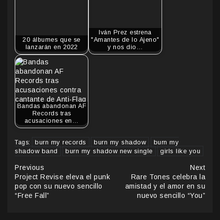
Iván Prez estrena
20 álbumes que se
"Amantes de lo Ajeno"
lanzarán en 2022
y nos dio…
Bandas abandonan AF
Records tras
acusaciones en…
burn my records
burn my shadow
burn my
Tags:
shadow band
burn my shadow new single
girls like you
Continue
Previous
Next
Project Revise eleva el punk
Rare Tones celebra la
Reading
pop con su nuevo sencillo
amistad y el amor en su
“Free Fall”
nuevo sencillo “You”