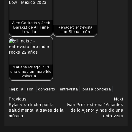
Alex Gaskarth y Jack
Barakat de All Time
Renacer: entrevista
Low: La…
con Sierra León
Mariana Priego: "Es
una emoción increíble
volver a…
allison
concierto
entrevista
plaza condesa
Tags:
Continue
Previous
Next
Sylar y su lucha por la
Iván Prez estrena “Amantes
Reading
salud mental a través de la
de lo Ajeno” y nos dio una
música
entrevista