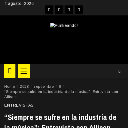
Skip
4 agosto, 2026
to
Facebook
Instagram
YouTube
Twitter
content
Primary
Menu
Home
2018
septiembre
6
“Siempre se sufre en la industria de la música”: Entrevista con
Allison
ENTREVISTAS
“Siempre se sufre en la industria de
la música”: Entrevista con Allison