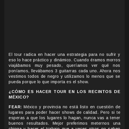
El tour radica en hacer una estrategia para no sufrir y
eso lo hace práctico y dinámico. Cuando éramos morros
viajábamos muy pesado, queríamos ver qué nos
poníamos, llevábamos 3 guitarras cada uno. Ahora nos
vestimos todos de negro y utilizamos lo menos que se
pueda porque lo que importa es el show.
¿CÓMO ES HACER TOUR EN LOS RECINTOS DE
MÉXICO?
FEAR:
México y provincia no está listo en cuestión de
lugares para poder hacer shows de calidad. Pero si te
esperas a que los lugares lo hagan, nunca vas a tener
buenos resultados. Mejor preferimos meternos una
chinga y hacer el trabajo que a veces otros no saben