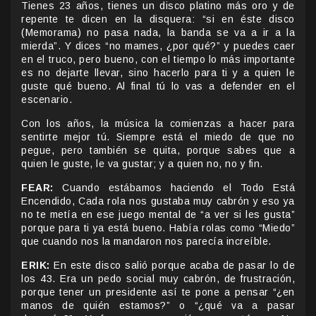
Tienes 23 años, tienes un disco platino más oro y de
repente te dicen en la disquera: “si en éste disco
(Memorama) no pasa nada, la banda se va a ir a la
mierda”. Y dices “no mames, ¿por qué?” y puedes caer
en el truco, pero bueno, con el tiempo lo más importante
es no dejarte llevar, sino hacerlo para ti y a quien le
guste qué bueno. Al final tú lo vas a defender en el
escenario.
Con los años, la música la comienzas a hacer para
sentirte mejor tú. Siempre está el miedo de que no
pegue, pero también se quita, porque sabes que a
quien le guste, le va gustar; y a quien no, no y fin.
FEAR:
Cuando estábamos haciendo el Todo Está
Encendido, Cada rola nos gustaba muy cabrón y eso ya
no te metía en ese juego mental de “a ver si les gusta”
porque para ti ya está bueno. Había rolas como “Miedo”
que cuando nos la mandaron nos parecía increíble.
ERIK:
En este disco salió porque acaba de pasar lo de
los 43. Era un pedo social muy cabrón, de frustración,
porque tener un presidente así te pone a pensar “¿en
manos de quién estamos?” o “¿qué va a pasar