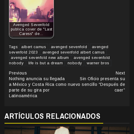
Avenged Sevenfold
publica cover de "Last
Caress" de…
albert camus
avenged sevenfold
avenged
Tags:
sevenfold 2023
avenged sevenfold albert camus
avenged sevenfold new album
avenged sevenfold
nobody
life is but a dream
nobody
warner bros
Continue
Previous
Next
Nothing anuncia su llegada
Sin Oficio presenta su
Reading
a México y Costa Rica como
nuevo sencillo “Después de
parte de su gira por
caer”
Latinoamérica
ARTÍCULOS RELACIONADOS