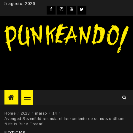
Skip
5 agosto, 2026
to
Facebook
Instagram
YouTube
Twitter
content
Primary
Menu
Home
2023
marzo
14
Avenged Sevenfold anuncia el lanzamiento de su nuevo álbum
“Life Is But A Dream”
NOTICIAS