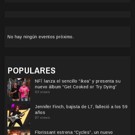
No hay ningún eventos próximo.
POPULARES
NFÏ lanza el sencillo “Ikea” y presenta su
nuevo álbum “Get Cooked or Try Dying”
93 views
Jennifer Finch, bajista de L7, falleció a los 59
años
87 views
Florissant estrena “Cycles”, un nuevo