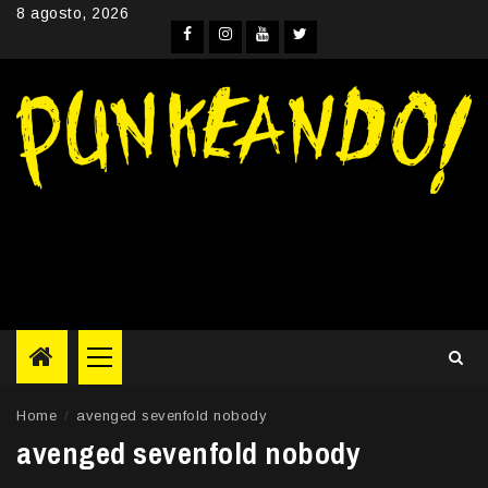
Skip
8 agosto, 2026
to
Facebook
Instagram
YouTube
Twitter
content
Primary
Menu
Home
avenged sevenfold nobody
avenged sevenfold nobody