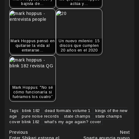
bajista de…
actúa y…
Mark Hoppus pensó en
Un nuevo milenio: 15
quitarse la vida al
discos que cumplen
enterarse…
20 años en el 2020
Mark Hoppus: "No sé
cómo funcionaría si
fuéramos los cuatro”
blink 182
dead formats volume 1
kings of the new
Tags:
age
pure noise records
state champs
state champs
cover blink 182
what's my age again? cover
Continue
Previous
Next
Enter Shikari estrena el
Sparta anuncia nuevo