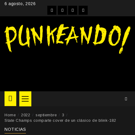
Skip
6 agosto, 2026
to
Facebook
Instagram
YouTube
Twitter
content
Primary
Menu
Home
2022
septiembre
3
State Champs comparte cover de un clásico de blink-182
NOTICIAS