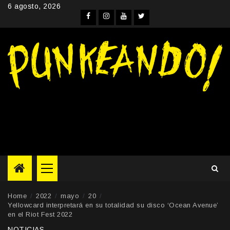
Skip
6 agosto, 2026
to
Facebook
Instagram
YouTube
Twitter
content
Primary
Menu
Home
2022
mayo
20
Yellowcard interpretará en su totalidad su disco ‘Ocean Avenue’
en el Riot Fest 2022
NOTICIAS