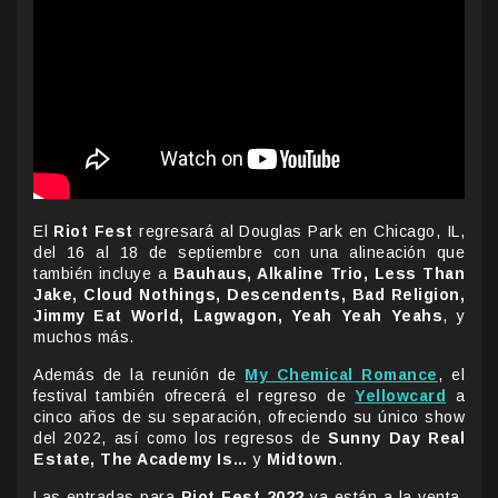
El
Riot Fest
regresará al Douglas Park en Chicago, IL,
del 16 al 18 de septiembre con una alineación que
también incluye a
Bauhaus, Alkaline Trio, Less Than
Jake, Cloud Nothings, Descendents, Bad Religion,
Jimmy Eat World, Lagwagon, Yeah Yeah Yeahs
, y
muchos más.
Además de la reunión de
My Chemical Romance
, el
festival también ofrecerá el regreso de
Yellowcard
a
cinco años de su separación, ofreciendo su único show
del 2022, así como los regresos de
Sunny Day Real
Estate, The Academy Is…
y
Midtown
.
Las entradas para
Riot Fest 2022
ya están a la venta.