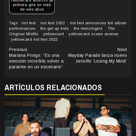
Yellowcard anunció su
primera gira en más
de seis años
riot fest
riot fest 2022
riot fest announces full album
Tags:
performances
the get up kids
the menzingers
The
Original Misfits
yellowcard
yellowcard ocean avenue
yellowcard riot fest 2022
Continue
Previous
Next
Mariana Priego: “Es una
Mayday Parade lanza nuevo
Reading
emoción increíble volver a
sencillo ‘Losing My Mind’
pararme en un escenario”
ARTÍCULOS RELACIONADOS