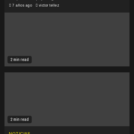
7 años ago
victor tellez
2 min read
2 min read
NOTICIAS