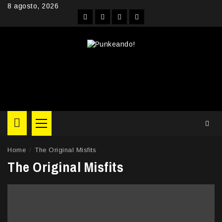
Skip
8 agosto, 2026
to
Facebook
Instagram
YouTube
Twitter
content
Primary
Menu
Home
The Original Misfits
The Original Misfits