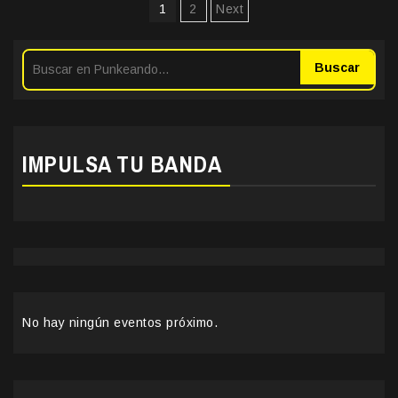
Paginación
1
2
Next
de
entradas
Buscar
IMPULSA TU BANDA
No hay ningún eventos próximo.