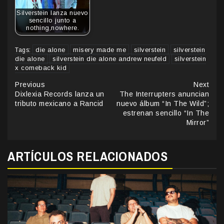
Silverstein lanza nuevo
sencillo junto a
nothing,nowhere.
die alone
misery made me
silverstein
silverstein
Tags:
die alone
silverstein die alone andrew neufeld
silverstein
x comeback kid
Continue
Previous
Next
Dixlexia Records lanza un
The Interrupters anuncian
Reading
tributo mexicano a Rancid
nuevo álbum “In The Wild”;
estrenan sencillo “In The
Mirror”
ARTÍCULOS RELACIONADOS