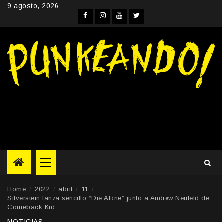
Skip
9 agosto, 2026
to
Facebook
Instagram
YouTube
Twitter
content
Primary
Menu
Home
2022
abril
11
Silverstein lanza sencillo “Die Alone” junto a Andrew Neufeld de
Comeback Kid
NOTICIAS