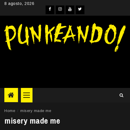
Skip
8 agosto, 2026
to
Facebook
Instagram
YouTube
Twitter
content
Primary
Menu
Home
misery made me
misery made me