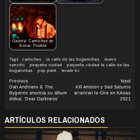
Galeria: Camiches en
Sonar, Puebla
camiches
la calle de las buganvilias
nuevo
Tags:
sencillo
pequeña ciudad
pequeña ciudad la calle de las
buganvilias
pop punk
tecate bc
Continue
Previous
Next
Dan Andriano & The
Kill Aniston y Sad Saturno
Reading
Bygones anuncia su álbum
arrancan la Gira en KAsas
debut: ‘Dear Darkness’
2021
ARTÍCULOS RELACIONADOS