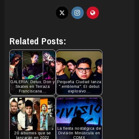
Related Posts:
GALERIA: Delux, Don y
Pequeña Ciudad lanza
Skates en Terraza
".emblema": El debut
Franciscana…
explosivo…
La fiesta nostálgica de
20 álbumes que se
División Minúscula en
lanzarán en 2022
CDMX