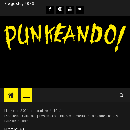
Skip
9 agosto, 2026
to
Facebook
Instagram
YouTube
Twitter
content
Primary
Menu
Home
2021
octubre
10
Pequeña Ciudad presenta su nuevo sencillo “La Calle de las
Buganvilias”
NOTICIAS