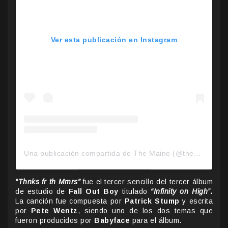
Ver esta publicación en Instagram
Una publicación compartida de The Maine (@themaineband)
“Thnks fr th Mmrs”
fue el tercer sencillo del tercer álbum
de estudio de
Fall Out Boy
titulado
“Infinity on High”.
La canción fue compuesta por
Patrick Stump
y escrita
por
Pete Wentz
, siendo uno de los dos temas que
fueron producidos por
Babyface
para el álbum.