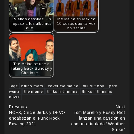
15 años después: Un
The Maine en México:
repaso a los álbumes
10 cosas que tal vez
que…
no sabías
The Maine se une a
Taking Back Sunday y
Charlotte…
bruno mars
cover the maine
fall out boy
pete
Tags:
wentz
the maine
thnks fr th mmrs
thnks fr th mmrs
cover
Continue
Previous
Next
NOFX, Circle Jerks y DEVO
Tom Morello y Pussy Riot
Reading
encabezan el Punk Rock
lanzan una canción en
Bowling 2021
conjunto titulada “Weather
Strike”