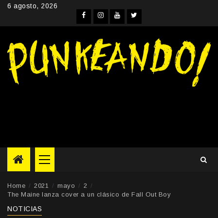
Skip
6 agosto, 2026
to
Facebook
Instagram
YouTube
Twitter
content
Primary
Menu
Home
2021
mayo
2
The Maine lanza cover a un clásico de Fall Out Boy
NOTICIAS