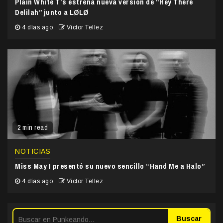
Plain White T’s estrena nueva versión de “Hey There
Delilah” junto a LØLØ
4 días ago
Victor Tellez
2 min read
NOTICIAS
Miss May I presentó su nuevo sencillo “Hand Me a Halo”
4 días ago
Victor Tellez
Buscar