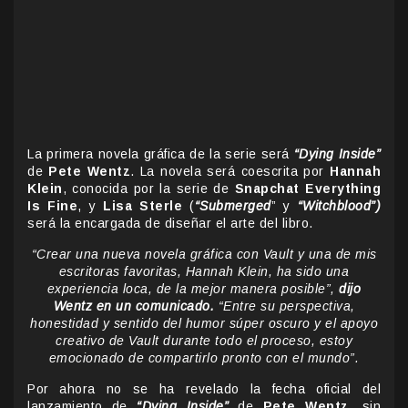
La primera novela gráfica de la serie será
“Dying Inside”
de
Pete Wentz
. La novela será coescrita por
Hannah
Klein
, conocida por la serie de
Snapchat Everything
Is Fine
, y
Lisa Sterle
(
“Submerged
” y
“Witchblood”)
será la encargada de diseñar el arte del libro.
“Crear una nueva novela gráfica con Vault y una de mis
escritoras favoritas, Hannah Klein, ha sido una
experiencia loca, de la mejor manera posible”,
dijo
Wentz en un comunicado.
“Entre su perspectiva,
honestidad y sentido del humor súper oscuro y el apoyo
creativo de Vault durante todo el proceso, estoy
emocionado de compartirlo pronto con el mundo”.
Por ahora no se ha revelado la fecha oficial del
lanzamiento de
“Dying Inside”
de
Pete Wentz
, sin