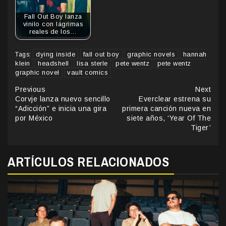
Fall Out Boy lanza
vinilo con lágrimas
reales de los…
dying inside
fall out boy
graphic novels
hannah
Tags:
klein
headshell
lisa sterle
pete wentz
pete wentz
graphic novel
vault comics
Continue
Previous
Next
Corvje lanza nuevo sencillo
Everclear estrena su
Reading
“Adicción” e inicia una gira
primera canción nueva en
por México
siete años, ‘Year Of The
Tiger’
ARTÍCULOS RELACIONADOS