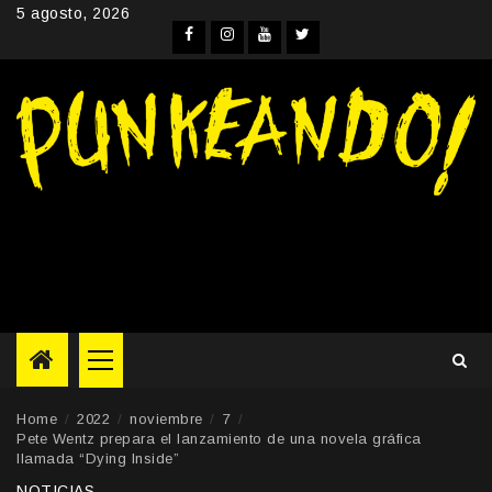
Skip
5 agosto, 2026
to
Facebook
Instagram
YouTube
Twitter
content
Primary
Menu
Home
2022
noviembre
7
Pete Wentz prepara el lanzamiento de una novela gráfica
llamada “Dying Inside”
NOTICIAS