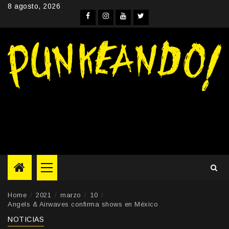
Skip
8 agosto, 2026
to
Facebook
Instagram
YouTube
Twitter
content
Primary
Menu
Home
2021
marzo
10
Angels & Airwaves confirma shows en México
NOTICIAS