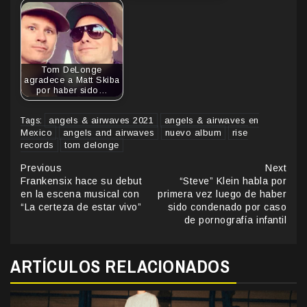
Tom DeLonge
agradece a Matt Skiba
por haber sido…
angels & airwaves 2021
angels & airwaves en
Tags:
Mexico
angels and airwaves
nuevo album
rise
records
tom delonge
Continue
Previous
Next
Frankensix hace su debut
“Steve” Klein habla por
Reading
en la escena musical con
primera vez luego de haber
“La certeza de estar vivo”
sido condenado por caso
de pornografía infantil
ARTÍCULOS RELACIONADOS