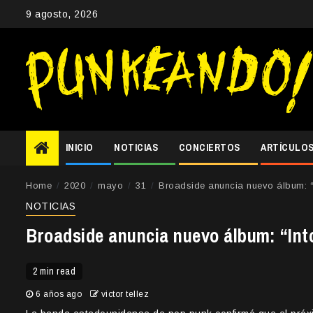
Skip
9 agosto, 2026
to
content
INICIO
NOTICIAS
CONCIERTOS
ARTÍCULO
Home
2020
mayo
31
Broadside anuncia nuevo álbum: “
NOTICIAS
Broadside anuncia nuevo álbum: “In
2 min read
6 años ago
victor tellez