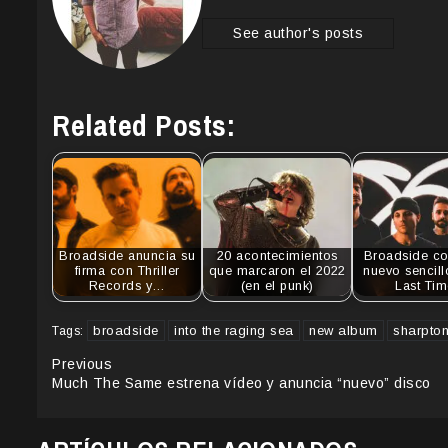
See author's posts
Related Posts:
Broadside anuncia su
20 acontecimientos
Broadside c
firma con Thriller
que marcaron el 2022
nuevo sencill
Records y…
(en el punk)
Last Tim
broadside
into the raging sea
new album
sharpton
Tags:
Continue
Previous
Much The Same estrena vídeo y anuncia “nuevo” disco
Reading