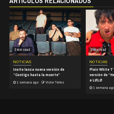
ARTÍCULOS RELACIONADOS
2 min read
2 min read
NOTICIAS
NOTICIAS
Insite lanza nueva versión de
Plain White T
“Contigo hasta la muerte”
versión de “He
a LØLØ
1 semana ago
Victor Tellez
1 semana ag