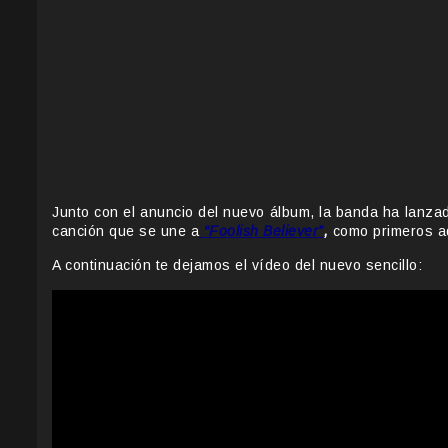
Junto con el anuncio del nuevo álbum, la banda ha lanza
canción que se une a
“Foolish Believer”
,
como primeros a
A continuación te dejamos el vídeo del nuevo sencillo: