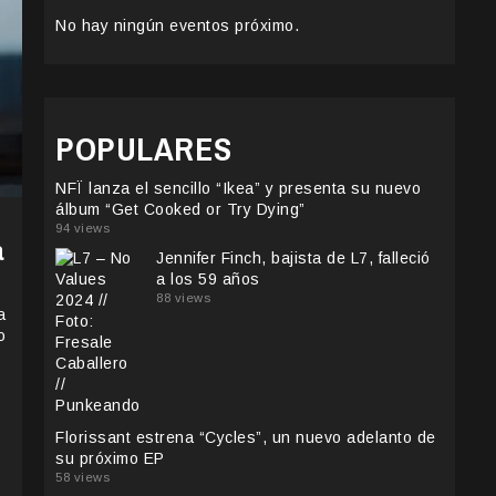
No hay ningún eventos próximo.
POPULARES
NFÏ lanza el sencillo “Ikea” y presenta su nuevo
álbum “Get Cooked or Try Dying”
94 views
a
Jennifer Finch, bajista de L7, falleció
a los 59 años
88 views
a
o
Florissant estrena “Cycles”, un nuevo adelanto de
su próximo EP
58 views