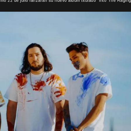
mo 22 de julio lanzaran su nuevo álbum titulado “Into The Ragin