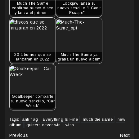
Much The Same
Lockjaw lanza su
confirma nuevo disco
nuevo sencillo "I Can't
y lanza el primer…
Escape"…
20 álbumes que se
Much The Same ya
lanzarán en 2022
graba un nuevo álbum
Goalkeeper comparte
su nuevo sencillo, “Car
Wreck”
anti flag
Everything Is Fine
much the same
new
Tags:
album
quitters never win
wish
Continue
Previous
Next