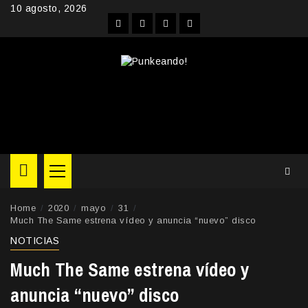
Skip
10 agosto, 2026
to
Facebook
Instagram
YouTube
Twitter
content
Primary
Menu
Home
2020
mayo
31
Much The Same estrena vídeo y anuncia “nuevo” disco
NOTICIAS
Much The Same estrena vídeo y
anuncia “nuevo” disco