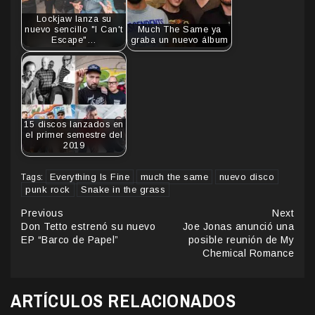
Lockjaw lanza su
nuevo sencillo "I Can't
Much The Same ya
Escape"…
graba un nuevo álbum
15 discos lanzados en
el primer semestre del
2019
Everything Is Fine
much the same
nuevo disco
Tags:
punk rock
Snake in the grass
Continue
Previous
Next
Don Tetto estrenó su nuevo
Joe Jonas anunció una
Reading
EP “Barco de Papel”
posible reunión de My
Chemical Romance
ARTÍCULOS RELACIONADOS