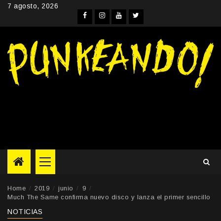
Skip
7 agosto, 2026
to
Facebook
Instagram
YouTube
Twitter
content
Primary
Menu
Home
2019
junio
9
Much The Same confirma nuevo disco y lanza el primer sencillo
NOTICIAS