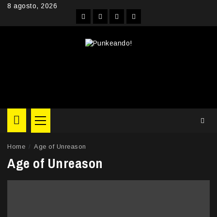
Skip
8 agosto, 2026
to
Facebook
Instagram
YouTube
Twitter
content
Primary
Menu
Home
Age of Unreason
Age of Unreason