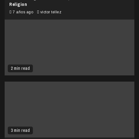
Religion
7 años ago
victor tellez
2 min read
3 min read