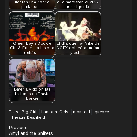
lideran una noche
que marcaron el 2022
punk con…
(en el punk)
Green Day’s Dookie
El día que Fat Mike de
Girl & Ernie: La historia
NOFX golpeó a un fan
detrás…
y este…
Batería y dolor: las
lesiones de Travis
Barker
Big Girl
Lambrini Girls
montreal
quebec
Tags:
Théâtre Beanfield
Continue
Previous
Amyl and the Sniffers