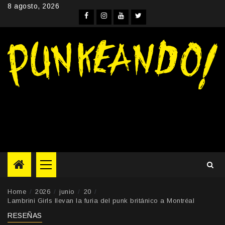
Skip
8 agosto, 2026
to
Facebook
Instagram
YouTube
Twitter
content
Primary
Menu
Home
2026
junio
20
Lambrini Girls llevan la furia del punk británico a Montréal
RESEÑAS