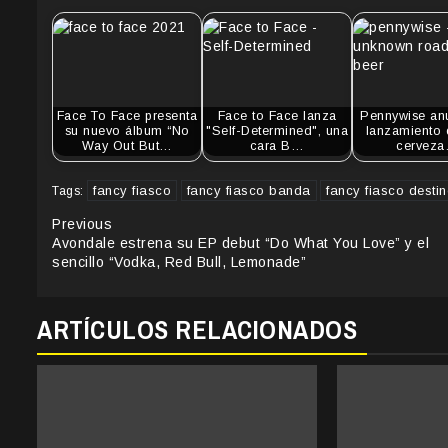
Face To Face presenta
Face to Face lanza
Pennywise anu
su nuevo álbum “No
"Self-Determined", una
lanzamiento 
Way Out But…
cara B…
cervez
fancy fiasco
fancy fiasco banda
fancy fiasco destin
Tags:
Continue
Previous
Avondale estrena su EP debut “Do What You Love” y el
Reading
sencillo “Vodka, Red Bull, Lemonade”
ARTÍCULOS RELACIONADOS