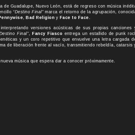
ria de Guadalupe, Nuevo León, está de regreso con música inédit
ncillo
“Destino Final”
marca el retorno de la agrupación, conocid
Pennywise
,
Bad Religion
y
Face to Face
.
 interpretando versiones acústicas de sus propias canciones 
Destino Final”
,
Fancy Fiasco
entrega un estallido de punk roc
 frenéticas y un coro repetitivo que envuelve una letra cargada d
a de liberación frente al vacío, transmitiendo rebeldía, catarsis 
en nueva música que espera dar a conocer próximamente.